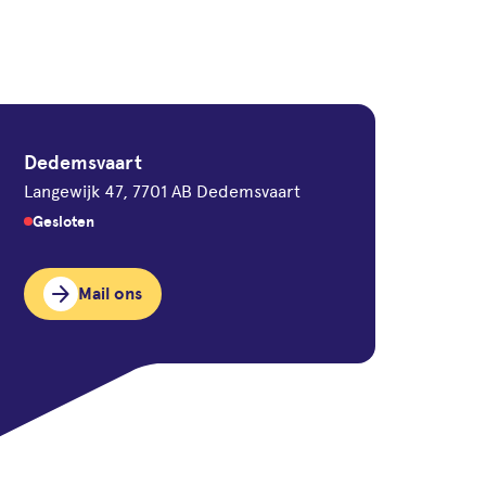
Dedemsvaart
Langewijk 47, 7701 AB Dedemsvaart
Gesloten
arrow_forward
Mail ons