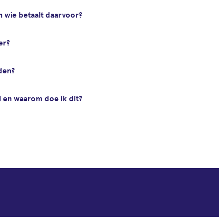
n wie betaalt daarvoor?
er?
den?
 en waarom doe ik dit?