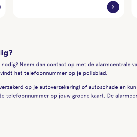
chevron_right
dig?
lp nodig? Neem dan contact op met de alarmcentrale van
e vindt het telefoonnummer op je polisblad.
rzekerd op je autoverzekering) of autoschade en kun 
ste telefoonnummer op jouw groene kaart. De alarmcent