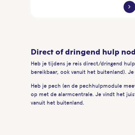
chevron_right
Direct of dringend hulp no
Heb je tijdens je reis direct/dringend hu
bereikbaar, ook vanuit het buitenland). J
Heb je pech (en de pechhulpmodule meeve
op met de alarmcentrale. Je vindt het jui
vanuit het buitenland.