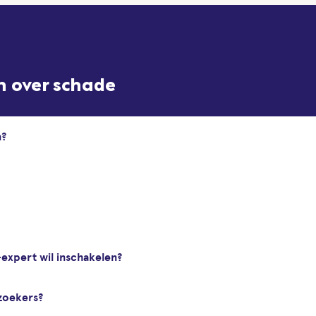
n over schade
n?
-expert wil inschakelen?
zoekers?