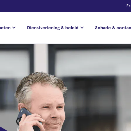
Fr
keyboard_arrow_down
keyboard_arrow_down
ucten
Dienstverlening & beleid
Schade & contac