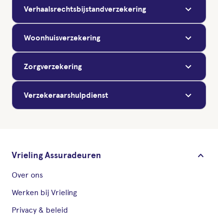
Verhaalsrechtsbijstandverzekering
Woonhuisverzekering
Zorgverzekering
Verzekeraarshulpdienst
keyboard_arrow_down
Vrieling Assuradeuren
Over ons
Werken bij Vrieling
Privacy & beleid