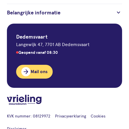
keyboard_arrow_down
Belangrijke informatie
Dedemsvaart
Langewijk 47, 7701 AB Dedemsvaart
Geopend vanaf 08:30
arrow_forward
Mail ons
KVK nummer: 08129972
Privacyverklaring
Cookies
Disclaimer