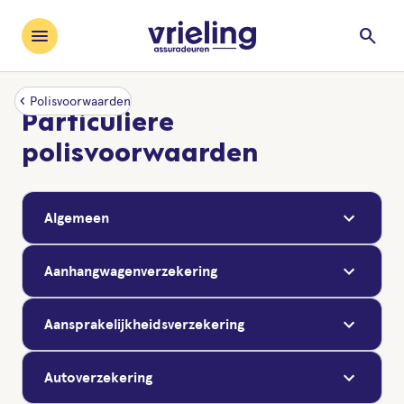
menu
search
chevron_left
Polisvoorwaarden
Particuliere
polisvoorwaarden
Algemeen
Aanhangwagenverzekering
Aansprakelijkheidsverzekering
Autoverzekering