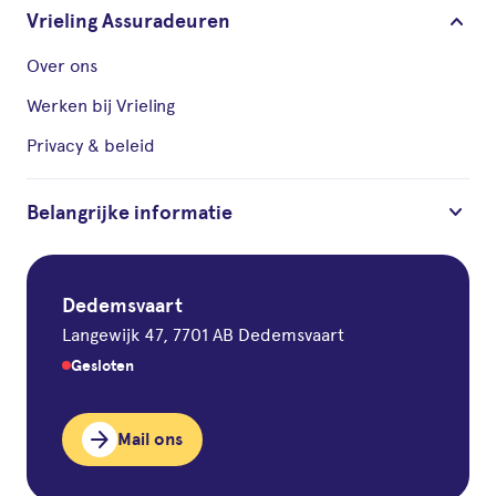
keyboard_arrow_down
Vrieling Assuradeuren
Over ons
Werken bij Vrieling
Privacy & beleid
keyboard_arrow_down
Belangrijke informatie
Dedemsvaart
Langewijk 47, 7701 AB Dedemsvaart
Gesloten
arrow_forward
Mail ons