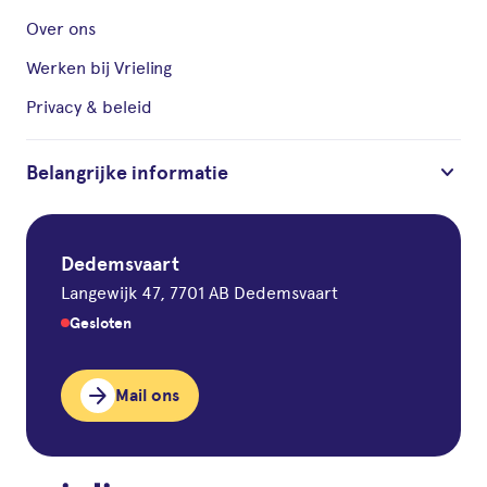
Over ons
Werken bij Vrieling
Privacy & beleid
keyboard_arrow_down
Belangrijke informatie
Dedemsvaart
Langewijk 47, 7701 AB Dedemsvaart
Gesloten
arrow_forward
Mail ons